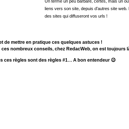
Un terme un peu barbare, certes, mais un outi
liens vers son site, depuis d’autres site web. L
des sites qui diffuseront vos urls !
, et de mettre en pratique ces quelques astuces !
é ces nombreux conseils, chez RedacWeb, on est toujours l
tes ces règles sont des règles #1… A bon entendeur 😉