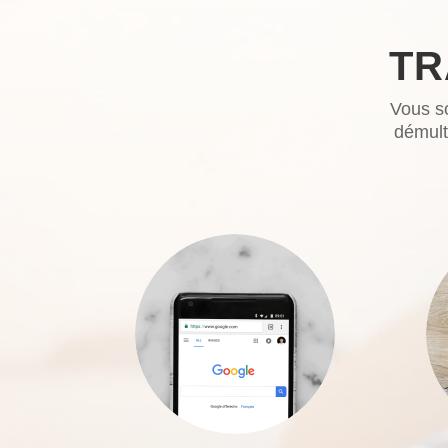
TR
Vous so
démult