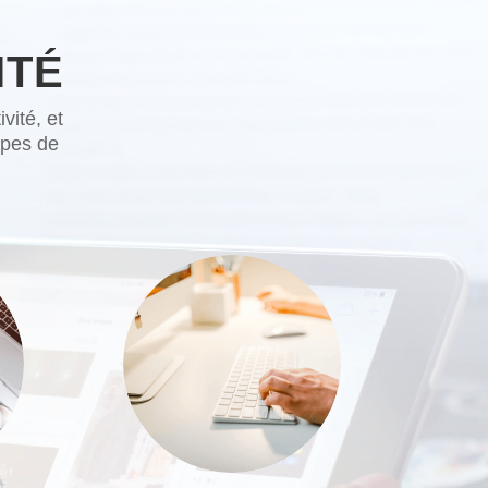
ITÉ
vité, et
ipes de