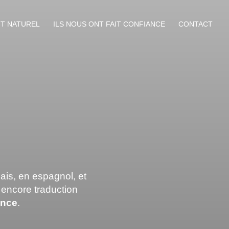
NT NATUREL
ILS NOUS ONT FAIT CONFIANCE
CONTACT
ais, en espagnol, et
 encore traduction
ance
.