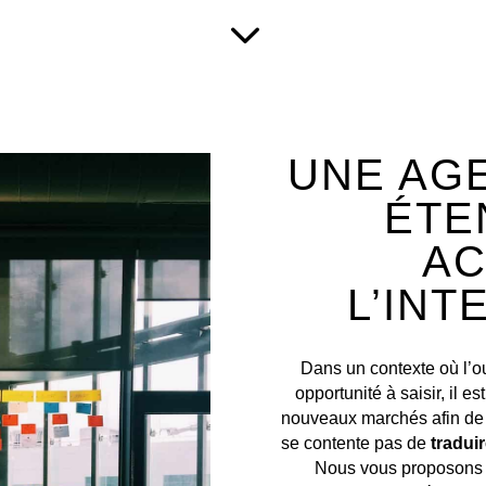
3
UNE AG
ÉTE
AC
L’INT
Dans un contexte où l’o
opportunité à saisir, il e
nouveaux marchés afin de
se contente pas de
traduir
Nous vous proposons u