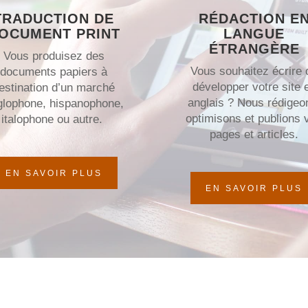
TRADUCTION DE
RÉDACTION E
OCUMENT PRINT
LANGUE
ÉTRANGÈRE
Vous produisez des
Vous souhaitez écrire 
documents papiers à
développer votre site 
estination d’un marché
anglais ? Nous rédigeo
glophone, hispanophone,
optimisons et publions 
italophone ou autre.
pages et articles.
EN SAVOIR PLUS
EN SAVOIR PLUS