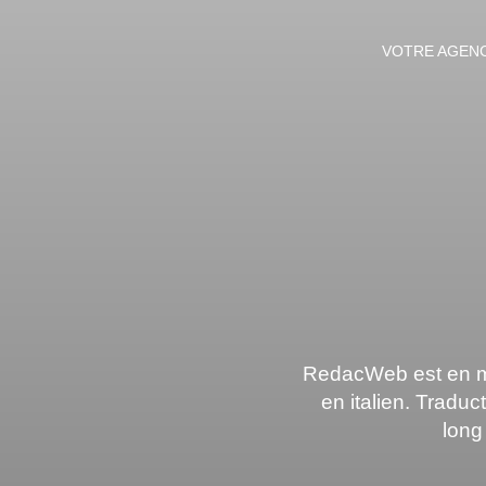
VOTRE AGEN
RedacWeb est en mes
en italien. Tradu
long