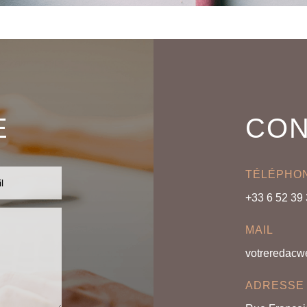
E
CON
TÉLÉPHO
+33 6 52 39
MAIL
votreredac
ADRESSE